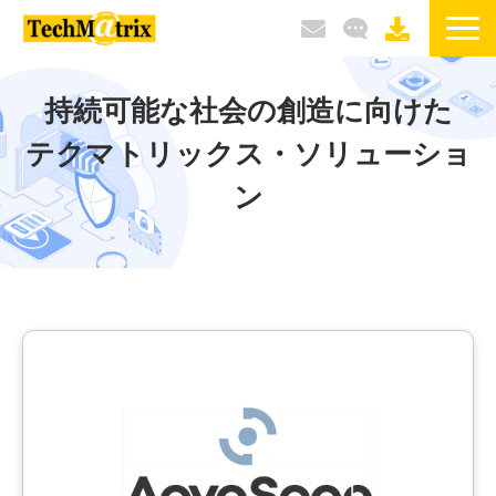
サービス / 製品
持続可能な社会の創造に向けた
テクマトリックス・ソリューショ
選ばれる理由
ン
導入事例
ブログ
イベント / セミナー