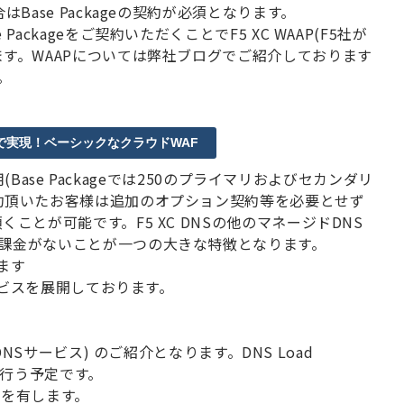
合は
Base Package
の契約が必須となります。
e Package
をご契約いただくことで
F5 XC WAAP(F5
社が
ます。
WAAP
については弊社ブログでご紹介しております
。
AAPで実現！ベーシックなクラウドWAF
用
(Base Package
では
250
のプライマリおよびセカンダリ
約頂いたお客様は追加のオプション契約等を必要とせず
頂くことが可能です。
F5 XC DNS
の他のマネージド
DNS
課金がないことが一つの大きな特徴となります。
ます
ビスを展開しております。
DNS
サービス
)
のご紹介となります。
DNS Load
行う予定です。
特徴を有します。