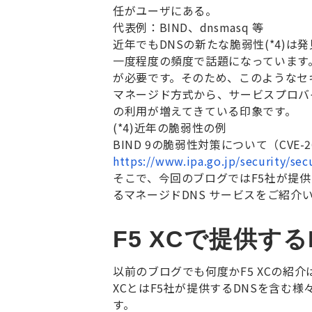
任がユーザにある。
代表例：
BIND
、
dnsmasq
等
近年でも
DNS
の新たな脆弱性
(*4)
は発
一度程度の頻度で話題になっています
が必要です。そのため、このようなセ
マネージド方式から、サービスプロバ
の利用が増えてきている印象です。
(*4)
近年の脆弱性の例
BIND 9
の脆弱性対策について（
CVE-
https://www.ipa.go.jp/security/sec
そこで、今回のブログでは
F5
社が提供
るマネージド
DNS
サービスをご紹介
F5 XCで提供する
以前のブログでも何度か
F5 XC
の紹介
XC
とは
F5
社が提供する
DNS
を含む様
す。