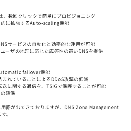
は、数回クリックで簡単にプロビジョニング
動的に拡張する
Auto-scaling
機能
DNS
サービスの自動化と効率的な運用が可能
、ユーザの地理に応じた応答性の高い
DNS
を提供
utomatic failover
機能
込まれていることによる
DDoS
攻撃の低減
転送に関する通信を、
TSIG
で保護することが可能
性の確保
た用語が出てきておりますが、
DNS Zone Management
ます。