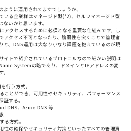
のように運用されてますでしょうか。
ている企業様はマネージド型
(*2)
、セルフマネージド型
はないかと思います。
にアクセスするために必須となる重要な仕組みです。し
でアクセス不可となったり、脆弱性を突くことで管理者
りと、
DNS
運用は大なり小なり課題を抱えているのが現
サイトで紹介されているプロトコルなので細かい説明は
Name System
の略であり、ドメインと
IP
アドレスの変
す。
用を行う方式。
ることができ、可用性やセキュリティ、パフォーマンス
保証する。
oud DNS
、
Azure DNS
等
態
する方式。
用性の確保やセキュリティ対策といったすべての管理責