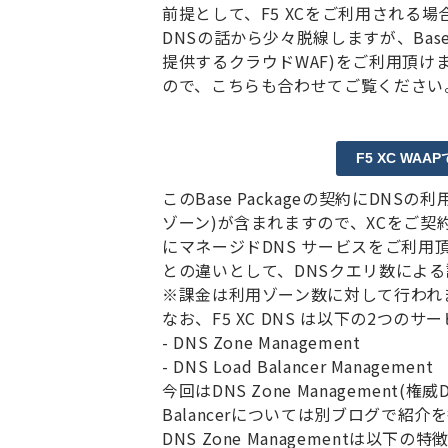
前提として、
F5 XC
をご利用される場
DNS
の話から少々脱線しますが、
Bas
提供するクラウド
WAF)
をご利用頂け
ので、こちらも合わせてご覧ください
F5 XC W
この
Base Package
の契約に
DNS
の利
ゾーン
)
が含まれますので、
XC
をご契
にマネージド
DNS
サービスをご利用
との違いとして、
DNS
クエリ数による
※課金は利用ゾーン数に対して行われ
なお、
F5 XC DNS
は以下の
2
つのサー
- DNS Zone Management
- DNS Load Balancer Management
今回は
DNS Zone Management(
権威
Balancer
については別ブログで紹介を
DNS Zone Managementは以下の