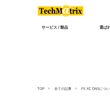
サービス / 製品
選ば
TOP
全ての記事
F5 XC DNSに