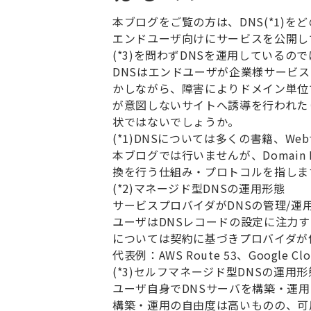
本ブログをご覧の方は、
DNS(*1)
をど
エンドユーザ向けにサービスを公開し
(*3)
を問わず
DNS
を運用しているので
DNS
はエンドユーザが企業様サービス
かしながら、障害によりドメイン単位
が意図しないサイトへ誘導を行われた
状ではないでしょうか。
(*1)DNS
については多くの書籍、
Web
本ブログでは行いませんが、
Domain 
換を行う仕組み・プロトコルを指しま
(*2)
マネージド型
DNS
の運用形態
サービスプロバイダが
DNS
の管理
/
運
ユーザは
DNS
レコードの設定に注力す
については契約に基づきプロバイダが
代表例：
AWS Route 53
、
Google Cl
(*3)
セルフマネージド型
DNS
の運用形
ユーザ自身で
DNS
サーバを構築・運用
構築・運用の自由度は高いものの、可