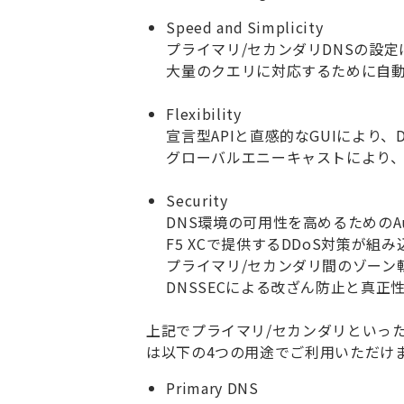
Speed and Simplicity
プライマリ
/
セカンダリ
DNS
の設定
大量のクエリに対応するために自
Flexibility
宣言型
API
と直感的な
GUI
により、
グローバルエニーキャストにより
Security
DNS
環境の可用性を高めるための
A
F5 XC
で提供する
DDoS
対策が組み
プライマリ
/
セカンダリ間のゾーン
DNSSEC
による改ざん防止と真正
上記でプライマリ
/
セカンダリといっ
は以下の
4
つの用途でご利用いただけ
Primary DNS