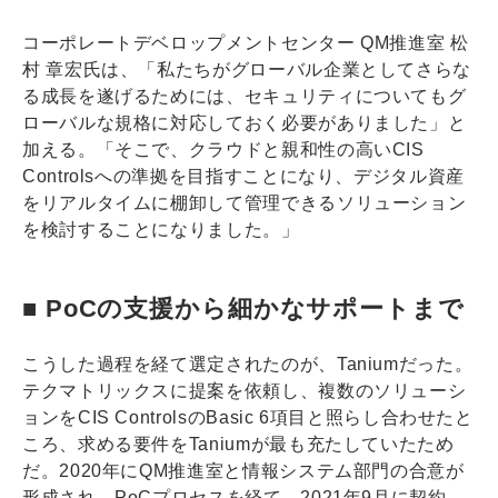
コーポレートデベロップメントセンター QM推進室 松
村 章宏氏は、「私たちがグローバル企業としてさらな
る成長を遂げるためには、セキュリティについてもグ
ローバルな規格に対応しておく必要がありました」と
加える。「そこで、クラウドと親和性の高いCIS
Controlsへの準拠を目指すことになり、デジタル資産
をリアルタイムに棚卸して管理できるソリューション
を検討することになりました。」
■ PoCの支援から細かなサポートまで
こうした過程を経て選定されたのが、Taniumだった。
テクマトリックスに提案を依頼し、複数のソリューシ
ョンをCIS ControlsのBasic 6項目と照らし合わせたと
ころ、求める要件をTaniumが最も充たしていたため
だ。2020年にQM推進室と情報システム部門の合意が
形成され、PoCプロセスを経て、2021年9月に契約。