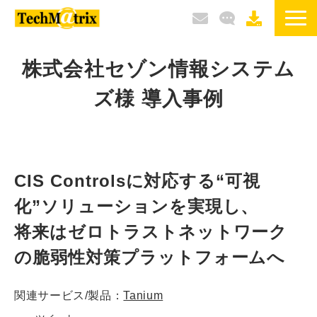
サービス / 製品
株式会社セゾン情報システム
ズ様 導入事例
選ばれる理由
導入事例
ブログ
CIS Controlsに対応する“可視
化”ソリューションを実現し、
イベント / セミナー
将来はゼロトラストネットワーク
の脆弱性対策プラットフォームへ
関連サービス/製品：
Tanium