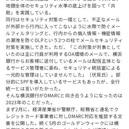
地銀全体のセキュリティ水準の底上げを図って「共
助」を実践している。
同行はセキュリティ対策の一環として、不正なメール
が外部から行内に入ってこないように水際で防ぐメー
ルフィルタリングと、行内からの個人情報・機密情報
の漏洩を防ぐDLPという2つの柱でメールセキュリティ
対策を実施してきた。ただ、「この対策が対象として
いたのは主に行員が利用するOA環境のメールで、横浜
銀行からお客様に送付しているメールは配信主体とな
るサービス管理者に委ね、セキュリティ統括室による
一元的な管理はしていませんでした」（伏見氏）。部
分的にSPFを導入しているサービスもあったが、全行
統一とは言いがたかった。
そんな横浜銀行がDMARCと向き合うようになったのは
2023年のことだった。
まず2月に、経済産業省が警察庁、総務省と連名でク
レジットカード事業者に対しDMARC対応を推奨する文
書を公開した。続く5月のゴールデンウィークには横