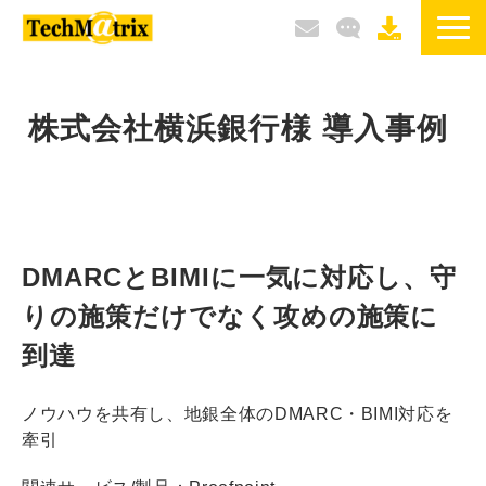
サービス / 製品
株式会社横浜銀行様 導入事例 
選ばれる理由
導入事例
ブログ
DMARCとBIMIに一気に対応し、守
りの施策だけでなく攻めの施策に
イベント / セミナー
到達
ノウハウを共有し、地銀全体のDMARC・BIMI対応を
牽引