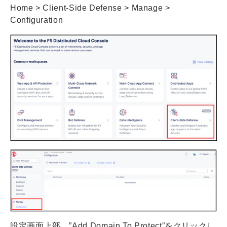
Home > Client-Side Defense > Manage >
Configuration
設定画面上部、”Add Domain To Protect”をクリックし