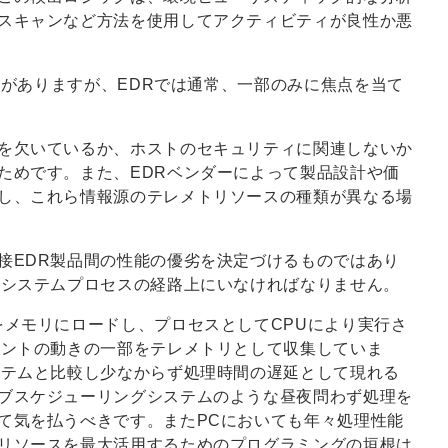
スキャンなど方法を使用してアクティビティが良性か悪
ースがありますが、EDRでは通常、一部のみに焦点を当て
を欠いているか、ホストのセキュリティに関連しないか
ためです。また、EDRベンダーによって製品設計や価
し、これら情報源のテレメトリソースの種類が異なる場
接EDR製品間の性能の優劣を決定づけるものではあり
はシステムプロセスの経路上にいなければなりません。
をメモリにロードし、プロセスとしてCPUにより実行さ
イントの動きの一部をテレメトリとして収集していま
ステムと比較し少なからず処理時間の遅延として現れる
ブスケジューリングシステムのような昼夜問わず処理を
て気を払うべきです。またPCにおいても年々処理性能
リソースを最大活用するためのプログラミングの垣根は