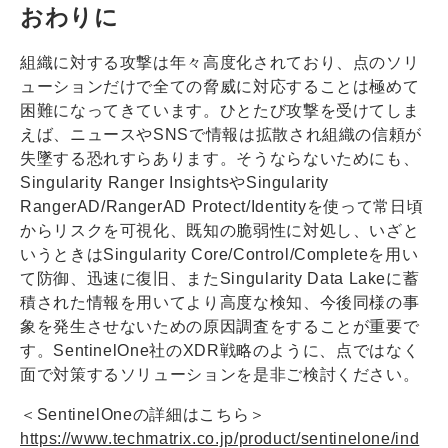
おわりに
組織に対する攻撃は年々高度化されており、点のソリ
ューションだけで全ての脅威に対応することは極めて
困難になってきています。ひとたび攻撃を受けてしま
えば、ニュースやSNSで情報は拡散され組織の信頼が
失墜する恐れすらあります。そうならないためにも、
Singularity Ranger InsightsやSingularity
RangerAD/RangerAD Protect/Identityを使って常日頃
からリスクを可視化、既知の脆弱性に対処し、いざと
いうときはSingularity Core/Control/Completeを用い
て防御、迅速に復旧、またSingularity Data Lakeに蓄
積された情報を用いてより高度な検知、今後同様の事
象を発生させないための原因調査をすることが重要で
す。SentinelOne社のXDR戦略のように、点ではなく
面で対策するソリューションを是非ご検討ください。
＜SentinelOneの詳細はこちら＞
https://www.techmatrix.co.jp/product/sentinelone/ind