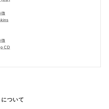
特徴
ins
特徴
o CD
」について