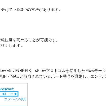
きく分けて下記3つの方法があります。
情報粒度を高めることが可能です。
ご説明します。
からNetFlow v5,v9やIPFIX、sFlowプロトコルを使用したF
、宛先IP・MACと解放されているポート番号を識別し、エン