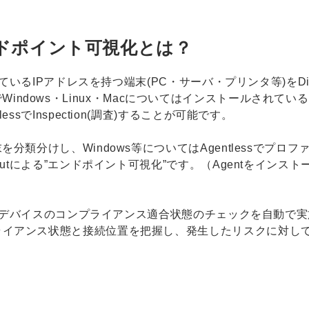
エンドポイント可視化とは？
しているIPアドレスを持つ端末(PC・サーバ・プリンタ等)をDi
。その上でWindows・Linux・Macについてはインストール
ssでInspection(調査)することが可能です。
分類分けし、Windows等についてはAgentlessでプ
outによる”エンドポイント可視化”です。（Agentをインス
用し、デバイスのコンプライアンス適合状態のチェックを自動
ライアンス状態と接続位置を把握し、発生したリスクに対し