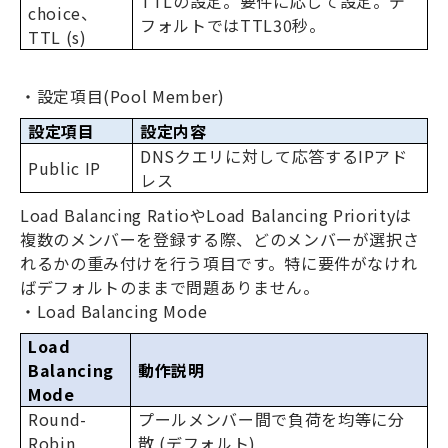
TTL
の設定。要件に応じて設定。デ
choice
、
フォルトでは
TTL30
秒。
TTL (s)
・設定項目
(Pool Member)
設定項目
設定内容
DNS
クエリに対して応答する
IP
アド
Public IP
レス
Load Balancing Ratio
や
Load Balancing Priority
は
複数のメンバーを登録する際、どのメンバーが選択さ
れるかの重み付けを行う項目です。特に要件がなけれ
ばデフォルトのままで問題ありません。
・
Load Balancing Mode
Load
Balancing
動作説明
Mode
Round-
プールメンバー間で負荷を均等に分
Robin
散
(
デフォルト
)