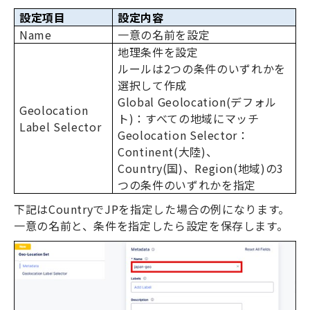
設定項目
設定内容
Name
一意の名前を設定
地理条件を設定
ルールは
2
つの条件のいずれかを
選択して作成
Global Geolocation(
デフォル
Geolocation
ト
)
：すべての地域にマッチ
Label Selector
Geolocation Selector
：
Continent(
大陸
)
、
Country(
国
)
、
Region(
地域
)
の
3
つの条件のいずれかを指定
下記は
Country
で
JP
を指定した場合の例になります。
一意の名前と、条件を指定したら設定を保存します。