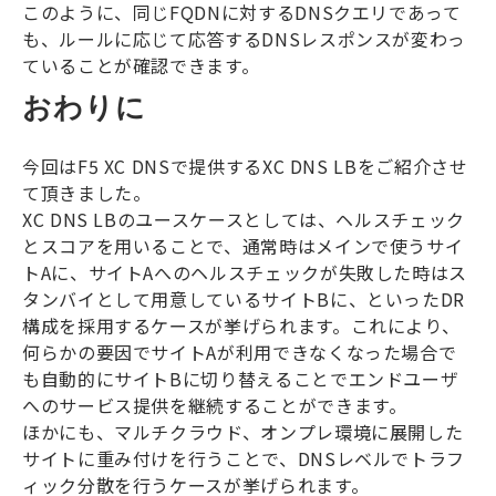
このように、同じ
FQDN
に対する
DNS
クエリであって
も、ルールに応じて応答する
DNS
レスポンスが変わっ
ていることが確認できます。
おわりに
今回は
F5 XC DNS
で提供する
XC DNS LB
をご紹介させ
て頂きました。
XC DNS LB
のユースケースとしては、ヘルスチェック
とスコアを用いることで、通常時はメインで使うサイ
ト
A
に、サイト
A
へのヘルスチェックが失敗した時はス
タンバイとして用意しているサイト
B
に、といった
DR
構成を採用するケースが挙げられます。これにより、
何らかの要因でサイト
A
が利用できなくなった場合で
も自動的にサイト
B
に切り替えることでエンドユーザ
へのサービス提供を継続することができます。
ほかにも、マルチクラウド、オンプレ環境に展開した
サイトに重み付けを行うことで、
DNS
レベルでトラフ
ィック分散を行うケースが挙げられます。