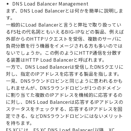
DNS Load Balancer Management
まず、
DNS Load Balancer
とは何かを簡単に説明しま
す。
一般的に
Load Balancer
と言うと弊社で取り扱ってい
る
F5
社の代名詞ともいえる
BIG-IP
などの製品、例えば
外部からの
HTTP
リクエストを受信、複数のサーバに
負荷分散を行う機器をイメージされる方も多いのでは
ないでしょうか。この例のように
HTTP
通信を分散す
る装置は
HTTP Load Balancer
と呼ばれます。
一方で、
DNS Load Balancer
は受信した
DNS
クエリに
対し、指定の
IP
アドレスを応答する製品を指します。
一見、
DNS
ラウンドロビンと同じように思われるかも
しれませんが、
DNS
ラウンドロビンが
1
つのドメイン
に割り当てた複数の
IP
アドレスを機械的に応答するの
に対し、
DNS Load Balancer
は応答する
IP
アドレスの
ステータスをチェックする、応答する
IP
アドレスを固
定できる、など
DNS
ラウンドロビンにはないメリット
を持ちます。
F5 XC
には、
F5 XC DNS Load Balancer(
以降、
XC