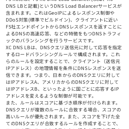
DNS LB
と記載
)
という
DNS Load Balancer
サービスが
含まれます。これは
GeoIP
によるレスポンス制御や
DDoS
対策
(
標準でビルドイン
)
、クライアントに近い
F5
社エンドポイントから
DNS
レスポンスを返すことに
よる
DNS
の高速応答、などの特徴をもつ
DNS
トラフィ
ックのバランシングを行うサービスです。
XC DNS LB
は、
DNS
クエリ送信元に対して応答を指定
するロードバランシングルールで構成されます。これ
らのルールを設定することで、クライアント（送信元
IP
アドレス）の地理情報を条件に
DNS
レスポンスを送
信できます。つまり、日本からの
DNS
クエリに対して
は
IP
アドレス
A
、アメリカからの
DNS
クエリに対して
は
IP
アドレス
B
、といったように国ごとに応答する
IP
アドレスを変えるような制御が可能です。
また、ルールはスコアに基づき順序が付けられます。
DNS
クエリが複数のルールに合致する場合、スコアの
高いルールが優先されます。また、スコアを下げた全
ての
DNS
クエリが合致するルールを作成することで、