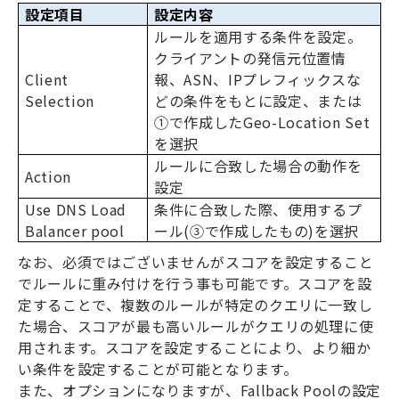
設定項目
設定内容
ルールを適用する条件を設定。
クライアントの発信元位置情
Client
報、
ASN
、
IP
プレフィックスな
Selection
どの条件をもとに設定、または
①で作成した
Geo-Location Set
を選択
ルールに合致した場合の動作を
Action
設定
Use DNS Load
条件に合致した際、使用するプ
Balancer pool
ール
(
③で作成したもの
)
を選択
なお、必須ではございませんがスコアを設定すること
でルールに重み付けを行う事も可能です。スコアを設
定することで、複数のルールが特定のクエリに一致し
た場合、スコアが最も高いルールがクエリの処理に使
用されます。スコアを設定することにより、より細か
い条件を設定することが可能となります。
また、オプションになりますが、
Fallback Pool
の設定