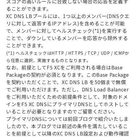
スコアの高いルールに合致しない場合の応答を定義す
ることができます。
XC DNS LB
プールには、
1
つ以上のメンバー
(DNS
クエ
リに対して返答する
IP
アドレス
)
を含めることが可能
で、メンバーに対してヘルスチェック
(*1)
を実行する
ことで、ダウンしているメンバーを応答から除外する
ことができます。
(*1)
ヘルスチェックは
HTTP / HTTPS / TCP / UDP / ICMP
か
ら任意に選択、実施するものとなります。
なお、前提として
F5 XC
をご利用される場合は
Base
Package
の契約が必須となります。この
Base Package
を契約いただくことで、
XC DNS LB
を
50
個まで無償
でご利用いただけます。ただし、
DNS Load Balancer
をご利用いただくための前提条件として、対象のドメ
インを
F5 XC DNS
にプライマリ
DNS
としてホストして
いることが必要となりますのでご留意ください。
プライマリ
DNS
については前回ブログで紹介いたしま
したので、本ブログでは前述の条件を満たしているこ
とを前提として以降の
XC DNS LB
設定および動作確認