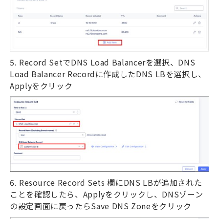
5. Record Set
で
DNS Load Balancer
を選択、
DNS
Load Balancer Record
に作成した
DNS LB
を選択し、
Apply
をクリック
6. Resource Record Sets
欄に
DNS LB
が追加された
ことを確認したら、
Apply
をクリックし、
DNS
ゾーン
の設定画面に戻ったら
Save DNS Zone
をクリック