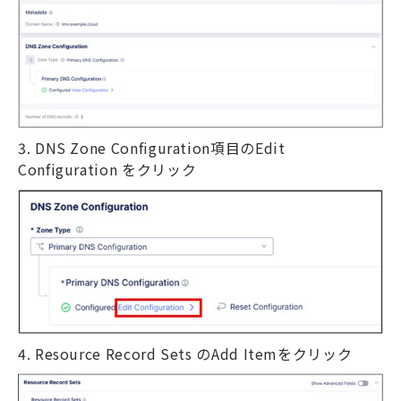
3. DNS Zone Configuration
項目の
Edit
Configuration
をクリック
4. Resource Record Sets
の
Add Item
をクリック