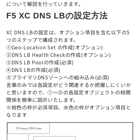
について解説を行っていきます。
F5 XC DNS LBの設定方法
XC DNS LB
の設定は、オプション項目を含む以下の
5
つのステップで構成されます。
①Geo-Location Set
の作成
(
オプション
)
②DNS LB Health Check
の作成
(
オプション
)
③DNS LB Pool
の作成
(
必須
)
④D
NS LB
の作成
(
必須
)
⑤プライマリ
DNS
ゾーンへの組み込み
(
必須
)
言葉のみでは各設定がどう関連するか把握しにくいか
と思いますので、①～⑤の各設定オブジェクトの相関
関係を簡単に図示いたします。
※紺色の枠が必須項目、水色の枠がオプション項目と
なります