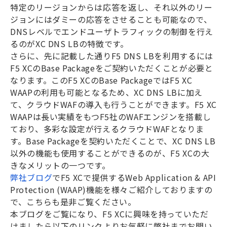
特定のリージョンからは応答を返し、それ以外のリー
ジョンにはダミーの応答をさせることも可能なので、
DNS
レベルでエンドユーザトラフィックの制御を行え
るのが
XC DNS LB
の特徴です。
さらに、先に記載した通り
F5 DNS LB
を利用するには
F5 XC
の
Base Package
をご契約いただくことが必要と
なります。この
F5 XC
の
Base Package
では
F5 XC
WAAP
の利用も可能となるため、
XC DNS LB
に加え
て、クラウド
WAF
の導入も行うことができます。
F5 XC
WAAP
は長い実績をもつ
F5
社の
WAF
エンジンを搭載し
ており、多彩な設定が行えるクラウド
WAF
となりま
す。
Base Package
を契約いただくことで、
XC DNS LB
以外の機能も使用することができるのが、
F5 XC
の大
きなメリットの一つです。
弊社ブログ
で
F5 XC
で提供する
Web Application & API
Protection (WAAP)
機能を様々ご紹介しておりますの
で、こちらも是非ご覧ください。
本ブログをご覧になり、
F5 XC
に興味を持っていただ
けましたら以下のリンクよりお気軽に弊社までお問い