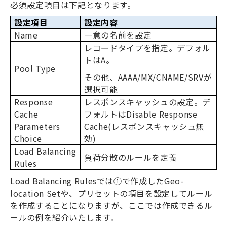
必須設定項目は下記となります。
設定項目
設定内容
Name
一意の名前を設定
レコードタイプを指定。デフォル
トは
A
。
Pool Type
その他、
AAAA/MX/CNAME/SRV
が
選択可能
Response
レスポンスキャッシュの設定。デ
Cache
フォルトは
Disable Response
Parameters
Cache(
レスポンスキャッシュ無
Choice
効
)
Load Balancing
負荷分散のルールを定義
Rules
Load Balancing Rules
では①で作成した
Geo-
location Set
や、プリセットの項目を設定してルール
を作成することになりますが、ここでは作成できるル
ールの例を紹介いたします。