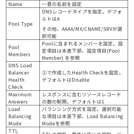
Name
一意の名前を設定
DNS
レコードタイプを指定。デフォ
ルトは
A
Pool Type
その他、
AAAA/MX/CNAME/SRV
が選
択可能
Pool
に含まれるメンバーを設定。設
Pool
定項目は本表下部、設定項目
(Pool
Members
Member)
を参照
DNS Load
Balancer
②で作成した
Health Check
を設定。
Health
デフォルトは
Disable
Check
Maximum
レスポンスに含むリソースレコード
Answers
の数の制限。デフォルトは
1
Load
バランシング方式を設定。選択可能
Balancing
な項目は本表下部、
Load Balancing
Mode
Mode
を参照
TTL