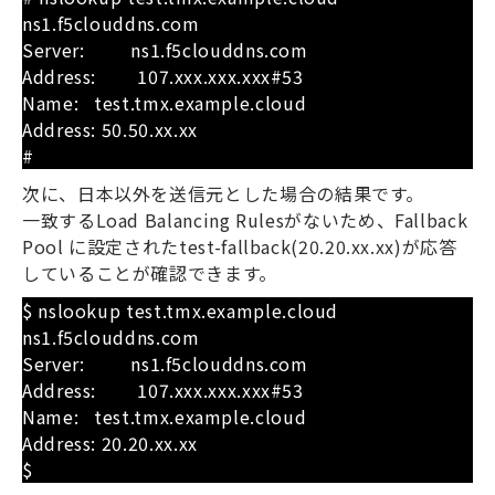
ns1.f5clouddns.com
Server:
ns1.f5clouddns.com
Address:
107.xxx.xxx.xxx#53
Name:
test.tmx.example.cloud
Address: 50.50.xx.xx
#
次に、日本以外を送信元とした場合の結果です。
一致する
Load Balancing Rules
がないため、
Fallback
Pool
に設定された
test-fallback(20.20.xx.xx)
が応答
していることが確認できます。
$ nslookup test.tmx.example.cloud
ns1.f5clouddns.com
Server: ns1.f5clouddns.com
Address: 107.xxx.xxx.xxx#53
Name: test.tmx.example.cloud
Address: 20.20.xx.xx
$