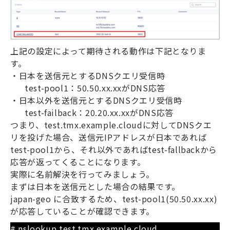
上記の設定によって期待される動作は下記となりま
す。
・日本を送信元とする
DNS
クエリ受信時
test-pool1
：
50.50.xx.xx
が
DNS
応答
・日本以外を送信元とする
DNS
クエリ受信時
test-failback
：
20.20.xx.xx
が
DNS
応答
つまり、
test.tmx.example.cloud
に対して
DNS
クエ
リを投げた場合、送信元
IP
アドレスが日本であれば
test-pool1
から、それ以外であれば
test-fallback
から
応答が返ってくることになります。
実際に名前解決を行ってみましょう。
まずは日本を送信元とした場合の結果です。
japan-geo
に合致するため、
test-pool1(50.50.xx.xx)
が応答していることが確認できます。
# nslookup test.tmx.example.cloud