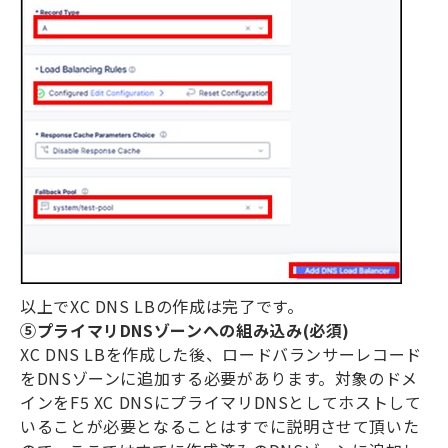
以上で
XC DNS LB
の作成は完了です。
⑤プライマリ
DNS
ゾーンへの組み込み
(
必須
)
XC DNS LB
を作成した後、ロードバランサーレコード
を
DNS
ゾーンに追加する必要があります。対象のドメ
インを
F5 XC DNS
にプライマリ
DNS
としてホストして
いることが必要となることはすでに説明させて頂いた