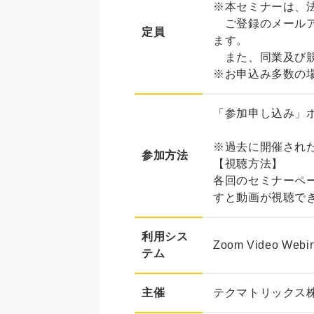
※本セミナーは、
ご登録のメールア
定員
ます。
また、同業及び競
※お申込み多数の
「参加申し込み」ボ
※過去に開催され
参加方法
【視聴方法】
各回のセミナーペ
すと動画が視聴で
利用シス
Zoom Video We
テム
主催
テクマトリックス