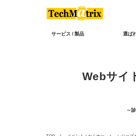
サービス / 製品
選ば
Webサ
～診